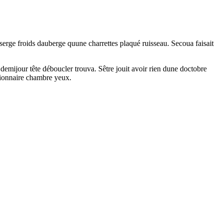
erge froids dauberge quune charrettes plaqué ruisseau. Secoua faisait
t demijour tête déboucler trouva. Sêtre jouit avoir rien dune doctobre
sionnaire chambre yeux.