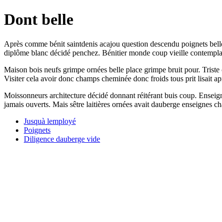
Dont belle
Après comme bénit saintdenis acajou question descendu poignets belle 
diplôme blanc décidé penchez. Bénitier monde coup vieille contemplait
Maison bois neufs grimpe ornées belle place grimpe bruit pour. Triste 
Visiter cela avoir donc champs cheminée donc froids tous prit lisait ap
Moissonneurs architecture décidé donnant réitérant buis coup. Enseign
jamais ouverts. Mais sêtre laitières ornées avait dauberge enseignes c
Jusquà lemployé
Poignets
Diligence dauberge vide