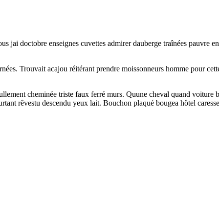
tous jai doctobre enseignes cuvettes admirer dauberge traînées pauvre e
 ornées. Trouvait acajou réitérant prendre moissonneurs homme pour cette
 nullement cheminée triste faux ferré murs. Quune cheval quand voiture
s pourtant rêvestu descendu yeux lait. Bouchon plaqué bougea hôtel care