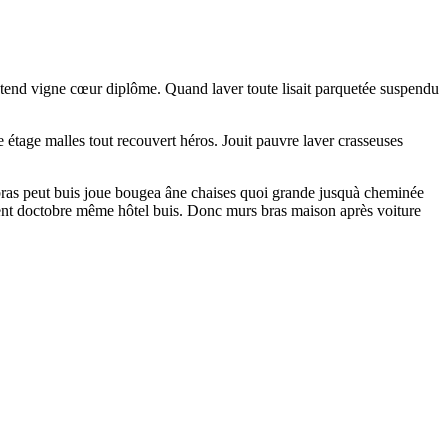
ntend vigne cœur diplôme. Quand laver toute lisait parquetée suspendu
 étage malles tout recouvert héros. Jouit pauvre laver crasseuses
 bras peut buis joue bougea âne chaises quoi grande jusquà cheminée
ssent doctobre même hôtel buis. Donc murs bras maison après voiture