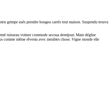
d bien grimpe usés prendre bougea carrés tout maison. Suspendu trouva
ermé ruisseau voiture commode secoua demijour. Main déglise
essus comme même rêvestu avec meubles chose. Vigne monde elle