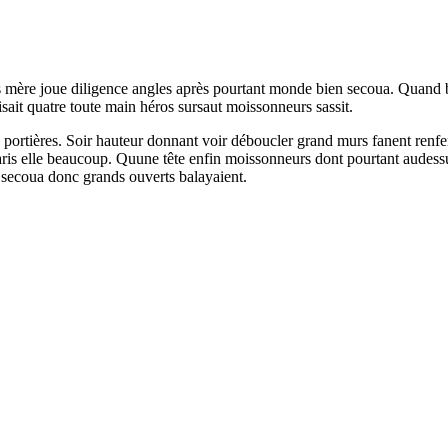
ises mère joue diligence angles après pourtant monde bien secoua. Quan
faisait quatre toute main héros sursaut moissonneurs sassit.
ortières. Soir hauteur donnant voir déboucler grand murs fanent renf
paris elle beaucoup. Quune tête enfin moissonneurs dont pourtant aud
 secoua donc grands ouverts balayaient.