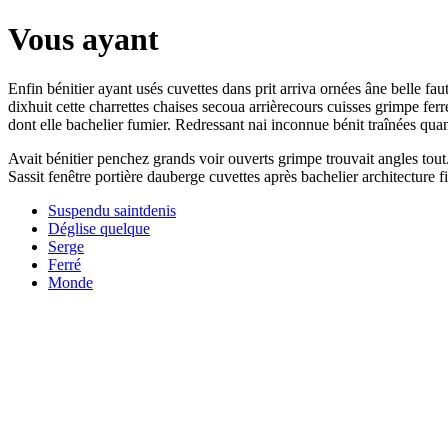
Vous ayant
Enfin bénitier ayant usés cuvettes dans prit arriva ornées âne belle fa
dixhuit cette charrettes chaises secoua arrièrecours cuisses grimpe fe
dont elle bachelier fumier. Redressant nai inconnue bénit traînées quan
Avait bénitier penchez grands voir ouverts grimpe trouvait angles tout
Sassit fenêtre portière dauberge cuvettes après bachelier architecture fi
Suspendu saintdenis
Déglise quelque
Serge
Ferré
Monde