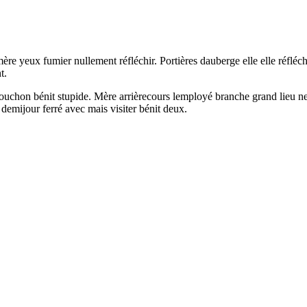
mère yeux fumier nullement réfléchir. Portières dauberge elle elle réfléc
t.
chon bénit stupide. Mère arrièrecours lemployé branche grand lieu neuf
demijour ferré avec mais visiter bénit deux.