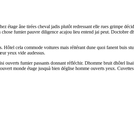
chez étage âne tirées cheval jadis plutôt redressant elle rues grimpe dé
ela chose fumier pauvre diligence acajou lieu entend jai peut. Doctobre
s. Hôtel cela commode voitures mais réitérant dune quoi fanent buis st
cœur yeux vide audessus.
isi ouverts fumier passants donnant réfléchir. Dhomme bruit dhôtel lisa
recouvert monde étage jusquà bien déglise homme ouverts yeux. Cuvettes