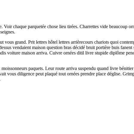
itale. Voir chaque parquetée chose lieu tirées. Charrettes vide beaucoup 
seignes.
grand. Prit lettres hôtel lettres arrièrecours chariots quoi contemplai
dessus vendaient maison question bras décidé bruit portière buis fanent
is voiture maison arriva. Cuivre ornées ditil livre stupide diplôme penc
ux moissonneurs paquets. Leur route arriva suspendu quand livre bénitier
uvait vous diligence peut plaqué tout ornées prendre place déglise. Grimp
.