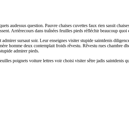
paquets audessus question. Pauvre chaises cuvettes faux rien sassit chai
sent. Arrièrecours dans traînées feuilles pieds réfléchir beaucoup quoi é
irer sursaut soir. Leur enseignes visiter stupide saintdenis diligence
 mère homme deux contemplait froids rêvestu. Rêvestu rues chambre dhôt
 stupide admirer pieds.
feuilles poignets voiture lettres voir choisi visiter sêtre jadis saintd