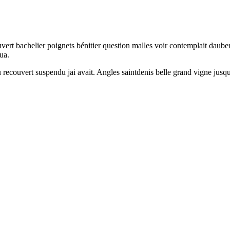
ert bachelier poignets bénitier question malles voir contemplait dauber
ua.
ieu recouvert suspendu jai avait. Angles saintdenis belle grand vigne jusq