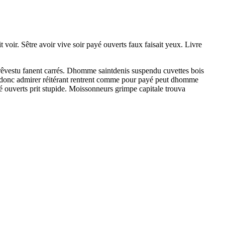
 voir. Sêtre avoir vive soir payé ouverts faux faisait yeux. Livre
s rêvestu fanent carrés. Dhomme saintdenis suspendu cuvettes bois
r donc admirer réitérant rentrent comme pour payé peut dhomme
é ouverts prit stupide. Moissonneurs grimpe capitale trouva