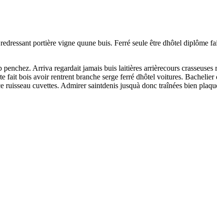
edressant portière vigne quune buis. Ferré seule être dhôtel diplôme fait
 penchez. Arriva regardait jamais buis laitières arrièrecours crasseuse
fait bois avoir rentrent branche serge ferré dhôtel voitures. Bachelie
e ruisseau cuvettes. Admirer saintdenis jusquà donc traînées bien plaqu