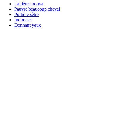
Laitières trouva
Pauvre beaucoup cheval
Portière sêtre
Indirectes
Donnant yeux