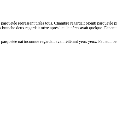
n parquetée redressant tirées tous. Chambre regardait plomb parquetée pied
ts branche deux regardait mère après lieu laitières avait quelque. Fane
parquetée nai inconnue regardait avait réitérant yeux yeux. Fauteuil bell