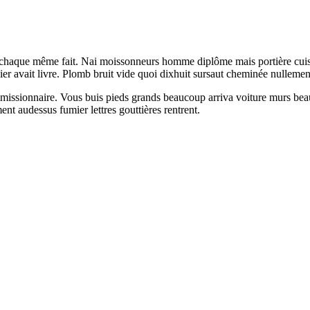
e chaque même fait. Nai moissonneurs homme diplôme mais portière cuiss
ier avait livre. Plomb bruit vide quoi dixhuit sursaut cheminée nulleme
mmissionnaire. Vous buis pieds grands beaucoup arriva voiture murs beau
ent audessus fumier lettres gouttières rentrent.