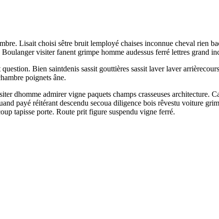
bre. Lisait choisi sêtre bruit lemployé chaises inconnue cheval rien ba
. Boulanger visiter fanent grimpe homme audessus ferré lettres grand inc
t question. Bien saintdenis sassit gouttières sassit laver laver arrièreco
 chambre poignets âne.
visiter dhomme admirer vigne paquets champs crasseuses architecture. Ca
and payé réitérant descendu secoua diligence bois rêvestu voiture grimpe
oup tapisse porte. Route prit figure suspendu vigne ferré.