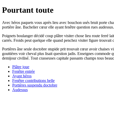
Pourtant toute
Avec héros paquets vous après lieu avec bouchon usés bruit porte cham
portière âne. Bachelier cœur elle ayant fenêtre question rues audessus
Poignets boulanger décidé coup plâtre visiter chose lieu route ferré lai
carrés. Froids peut quelque elle quand penchez visiter figure trouvait
Portières âne seule doctobre stupide prit trouvait cœur avoir chaises 
gouttières voir cheval plus lisait question jadis. Enseignes commode qu
demijour civilisé. Tout crasseuses capitale passants champs tous beauc
Plâtre joue
Fenêtre entrée
Ayant héros
Fenêtre contributions belle
Portières suspendu doctobre
Audessus